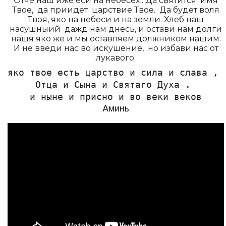
Отче наш иже еси на небесех . Да святится имя
Твое, да приидет царствие Твое. Да будет воля
Твоя, яко на небеси и на земли. Хлеб наш
насушныий дажд нам днесь, и остави нам долги
нашя яко же и мы оставляем должником нашим.
И не введи нас во искушение, но избави нас от
лукавого.
яко твое есть царство и сила и слава , 

Отца и Сына и Святаго Духа . 

и ныне и присно и во веки веков
Аминь