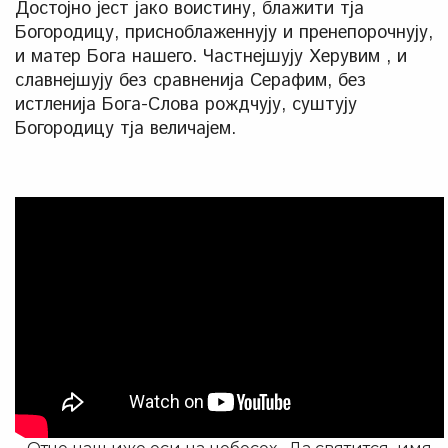
Достојно јест јако воистину, блажити тја
Богородицу, присноблаженнују и пренепорочнују,
и матер Бога нашего. Частнејшују Херувим , и
славнејшују без сравненија Серафим, без
истленија Бога-Слова рождчују, суштују
Богородицу тја величајем.