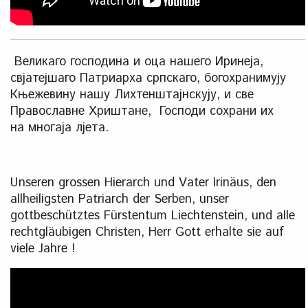
Великаго господина и оца нашего Иринеја,
свјатејшаго Патриарха српскaго, богохранимују
Књежевину нашу Лихтенштајнскују, и све
Православне Хриштане, Господи сохрани их
на многаја лјета.
Unseren grossen Hierarch und Vater Irinäus, den
allheiligsten Patriarch der Serben, unser
gottbeschütztes Fürstentum Liechtenstein, und alle
rechtgläubigen Christen, Herr Gott erhalte sie auf
viele Jahre !