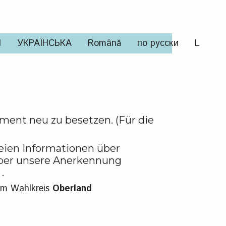
И
УКРАЇНСЬКА
Română
по русски
L
ament neu zu besetzen. (Für die
eien Informationen über
über unsere Anerkennung
.
em Wahlkreis
Oberland