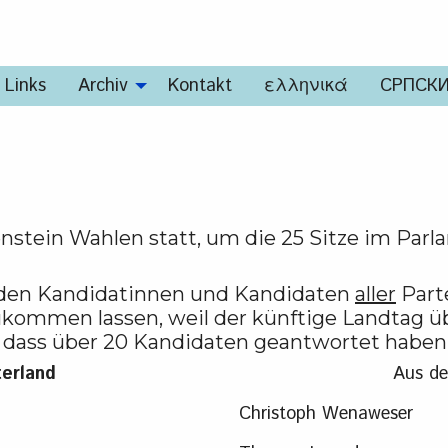
Links
Archiv
Kontakt
ελληνικά
СРПСК
nstein Wahlen statt, um die 25 Sitze im Parl
r den Kandidatinnen und Kandidaten
aller
Part
zukommen lassen, weil der künftige Landtag 
, dass über 20 Kandidaten geantwortet haben 
erland
Aus d
Christoph Wenaweser