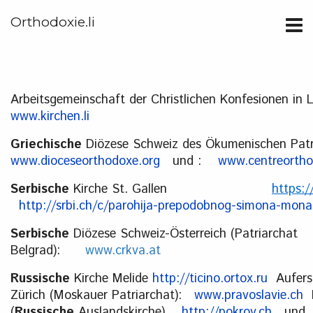
Orthodoxie.li
Arbeitsgemeinschaft der Christlichen Konfesionen i
www.kirchen.li
Griechische
Diözese Schweiz des Ökumenischen Patr
www.dioceseorthodoxe.org
und :
www.centreortho
Serbische
Kirche St. Gallen
https:
http://srbi.ch/c/parohija-prepodobnog-simona-mon
Serbische
Diözese Schweiz-Österreich (Patriarchat
Belgrad):
www.crkva.at
Russische
Kirche Melide
http://ticino.ortox.ru
Aufers
Zürich (Moskauer Patriarchat):
www.pravoslavie.ch
P
(
Russische
Auslandskirche)
http://pokrov.ch
und