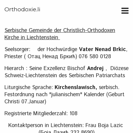
Orthodoxie.li
Serbische Gemeinde der Christlich-Orthodoxen
Kirche in Liechtenstein
Seelsorger: der Hochwürdige
Vater Nenad Brkic
,
Priester ( Отац Ненад Бркић) 076 580 0128
Hierarch : Seine Exzellenz Bischof
Andrej
, Diözese
Schweiz-Liechtenstein des Serbischen Patriarchats
Liturgische Sprache:
Kirchenslawisch,
serbisch.
Festordnung nach "julianischem" Kalender (Geburt
Christi 07.Januar)
Registrierte Mitgliederzahl: 108
Kontaktperson in Liechtenstein: Frau Boja Lazic
(Боја Лазић 232 8690)