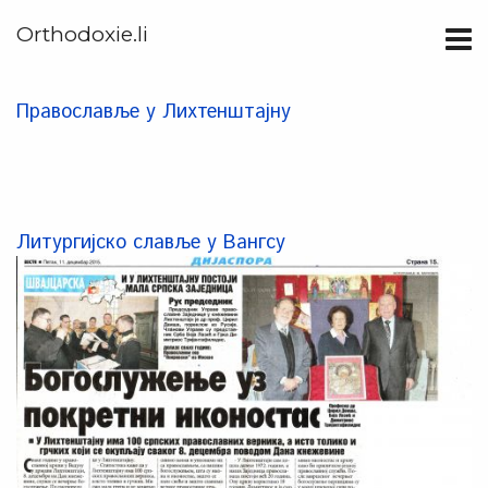
Orthodoxie.li
Православље у Лихтенштајну
Литургијско славље у Вангсу