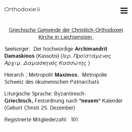
Orthodoxie.li
Griechische Gemeinde der Christlich-Orthodoxen
Kirche in Liechtenstein
Seelsorger: Der hochwürdige
Archimandrit
Damaskinos
(Kassotis) (
Ιερ. Προίστάμενος
Αρχιμ. Δαμασκηνός Κασσώτης
)
Hierarch ; Metropolit
Maximos
, Metropolie
Schweiz des ökumenischen Patriarchats
Liturgische Sprache: Byzantinisch-
Griechisch,
Festordnung nach "
neuem
" Kalender
(Geburt Christi 25. Dezember)
Registrierte Mitgliederzahl: 101