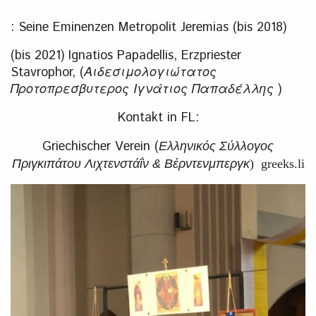
: Seine Eminenzen Metropolit Jeremias (bis 2018)
(bis 2021) Ignatios Papadellis, Erzpriester
Stavrophor, (
Αιδεσιμολογιώτατος
Προτοπρεσβυτερος Ιγνάτιος Παπαδέλλης
)
Kontakt in FL:
Griechischer Verein (
Ελληνικός Σύλλογος
Πριγκιπάτου Λιχτενστάΐν & Βέρντενμπεργκ
) greeks.li