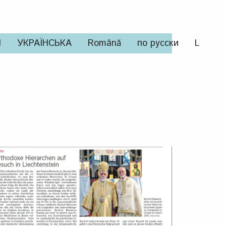
И
УКРАЇНСЬКА
Română
по русски
L